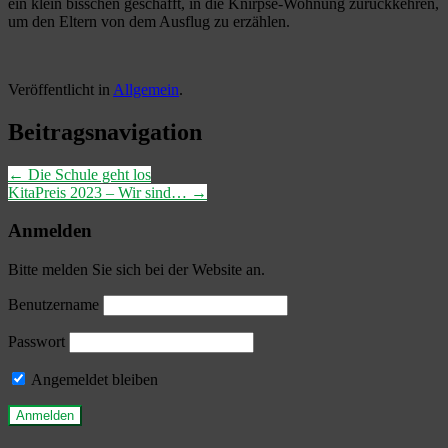
ein klein bisschen geschafft, in die Knirpse-Wohnung zurückkehren,
um den Eltern von dem Ausflug zu erzählen.
Veröffentlicht in
Allgemein
.
Beitragsnavigation
←
Die Schule geht los
KitaPreis 2023 – Wir sind…
→
Anmelden
Bitte melden Sie sich bei der Website an.
Benutzername
Passwort
Angemeldet bleiben