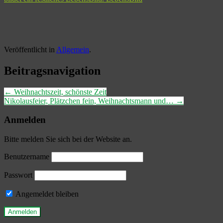
Veröffentlicht in
Allgemein
.
Beitragsnavigation
←
Weihnachtszeit, schönste Zeit
Nikolausfeier, Plätzchen fein, Weihnachtsmann und…
→
Anmelden
Bitte melden Sie sich bei der Website an.
Benutzername
Passwort
Angemeldet bleiben