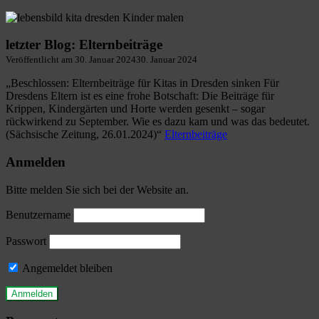
letzter Blog: Elternbeiträge
Veröffentlicht am
30. Januar 2024
30. Januar 2024
„Beschlossen: Elternbeiträge für Kitas in Dresden sinken Für
Dresdens Eltern ist es eine frohe Botschaft: Die Beiträge für
Krippen, Kindergärten und Horte werden gesenkt – sogar
rückwirkend zu September. Wie es dazu kam und was das bedeutet.
(Sächsische Zeitung, 26.01.2024)“
Elternbeiträge
Anmelden
Bitte melden Sie sich bei der Website an.
Benutzername
Passwort
Angemeldet bleiben