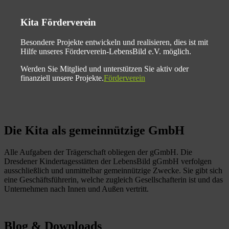
Kita Förderverein
Besondere Projekte entwickeln und realisieren, dies ist mit
Hilfe unseres Förderverein-LebensBild e.V. möglich.
Werden Sie Mitglied und unterstützen Sie aktiv oder
finanziell unsere Projekte.
Förderverein
Die Kita als gemeinnützige GmbH
Alle Aufgaben der Trägerschaft obliegen der gGmbH. Die
Dresdener Kindertagesstätten der LebensBild gGmbH verfolgen
ausschließlich und unmittelbar gemeinnützige Zwecke. Sie gibt sich
eine Geschäftsführerin, welche zugleich Gesellschafterin ist und das
Unternehmen nach Innen und Außen vertritt.
Blog & Downloads