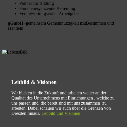
Partner für Bildung
Familienergänzende Betreuung
Verantwortungsvoller Arbeitgeber
gGmbH
-
g
emeinsam
G
emeinnützigkeit
m
it
B
estimmen und
H
andeln
Leitbild & Visionen
Wir blicken in die Zukunft und arbeiten weiter an der
Qualität des Unternehmens mit Einrichtungen , welche zu
uns passen und die bereit sind mit uns zusammen zu
arbeiten. Dabei schauen wir auch über die Grenzen von
Dresden hinaus.
Leitbild und Visionen