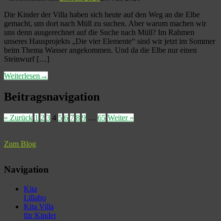
Die Kinder der Villa haben sich heute auf den Weg an die Elbe
gemacht, um dort nach Müll zu suchen. Aber warum machen wir
uns denn ausgerechnet auf die Suche nach Müll? Im Rahmen
unseres Hausprojekts „Die vier Elemente“ sind wir jetzt im Sommer
beim Thema Wasser angekommen. Und da die Elbe nur einen
Steinwurf […]
Weiterlesen
→
Beitragsnavigation
« Zurück
1
2
3
4
5
6
7
8
9
…
65
Weiter »
Zum Blog
Navigation
Kita
Lillabo
Kita Villa
für Kinder