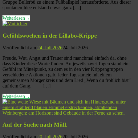
Gruppe Bullerbü zu einem Fußballspiel herausforderte. Aus dieser
spontanen Idee entstand etwas ganz […]
Weiterlesen
→
Gefühlswochen in der Lillabo-Krippe
Veröffentlicht am
24. Juli 2026
24. Juli 2026
Freude, Wut, Angst und Trauer sind manchmal einfach da, ohne
dass Kinder diese Worte finden. An jeweils zwei Tagen stand ein
Gefühl im Mittelpunkt, zu dem es in den vier Krippengruppen
verschiedene Aktionen gab. Jeder Tag startete mit einem
gemeinsamen Morgenkreis und dem Lied „Wenn du fröhlich bist“
auf dem Gang. […]
Weiterlesen
→
Auf der Suche nach Müll.
Veröffentlicht am
20. Juli 2026
20. Juli 2026