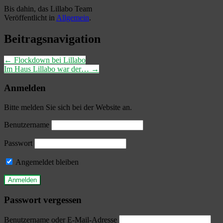
Bis dahin, das Lillabo Team
Veröffentlicht in
Allgemein
.
Beitragsnavigation
←
Flockdown bei Lillabo
Im Haus Lillabo war der…
→
Anmelden
Bitte melden Sie sich bei der Website an.
Benutzername
Passwort
Angemeldet bleiben
Passwort vergessen
Benutzername oder E-Mail-Adresse