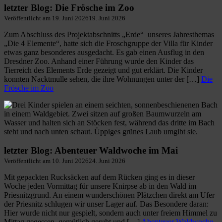
letzter Blog: Die Frösche im Zoo
Veröffentlicht am
19. Juni 2026
19. Juni 2026
Zum Abschluss des Projektabschnitts „Erde“ unseres Jahresthemas
„Die 4 Elemente“, hatte sich die Froschgruppe der Villa für Kinder
etwas ganz besonderes ausgedacht. Es gab einen Ausflug in den
Dresdner Zoo. Anhand einer Führung wurde den Kinder das
Tierreich des Elements Erde gezeigt und gut erklärt. Die Kinder
konnten Nacktmulle sehen, die ihre Wohnungen unter der […]
Die
Frösche im Zoo
letzter Blog: Abenteuer Waldwoche im Mai
Veröffentlicht am
10. Juni 2026
24. Juni 2026
Mit gepackten Rucksäcken auf dem Rücken ging es in dieser
Woche jeden Vormittag für unsere Knirpse ab in den Wald im
Priesnitzgrund. An einem wunderschönen Plätzchen direkt am Ufer
der Priesnitz schlugen wir unser Lager auf. Das Besondere daran:
Hier wurde nicht nur gespielt, sondern auch unter freiem Himmel zu
Mittag gegessen, gemütlich geruht und […]
Abenteuer Waldwoche