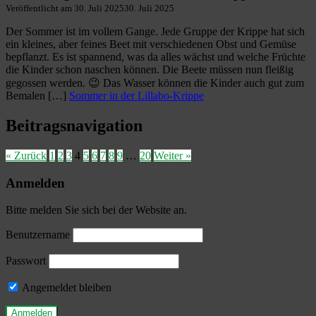
Veröffentlicht am
30. Juli 2025
30. Juli 2025
Der Sommer ist im vollem Gange. Jede Gruppe der Krippe hat sich
ein kleines, aber feines Beet mit verschiedenen Obst und Gemüse
bepflanzt. Es ist spannend, was da alles wächst und welche Früchte
die Kinder schon naschen können. Die Beete müssen nun fleißig
gegossen werden. 😉 Das Wasser können die Kinder auch gut zum
Bemalen […]
Sommer in der Lillabo-Krippe
Beitragsnavigation
« Zurück
1
2
3
4
5
6
7
8
9
…
20
Weiter »
Anmelden
Bitte melden Sie sich bei der Website an.
Benutzername
Passwort
Angemeldet bleiben