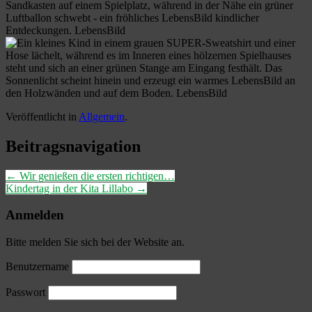
Veröffentlicht in
Allgemein
.
Beitragsnavigation
←
Wir genießen die ersten richtigen…
Kindertag in der Kita Lillabo
→
Anmelden
Bitte melden Sie sich bei der Website an.
Benutzername
Passwort