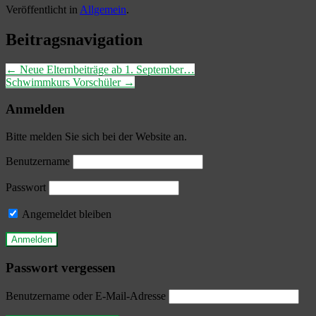
Veröffentlicht in
Allgemein
.
Beitragsnavigation
←
Neue Elternbeiträge ab 1. September…
Schwimmkurs Vorschüler
→
Anmelden
Bitte melden Sie sich bei der Website an.
Benutzername
Passwort
Angemeldet bleiben
Passwort vergessen
Benutzername oder E-Mail-Adresse