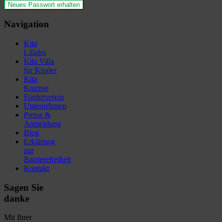
Navigation
Kita
Lillabo
Kita Villa
für Kinder
Kita
Knirpse
Förderverein
Unternehmen
Preise &
Anmeldung
Blog
Erklärung
zur
Barrierefreiheit
Kontakt
Sagen Sie
danke
Mit Ihrer