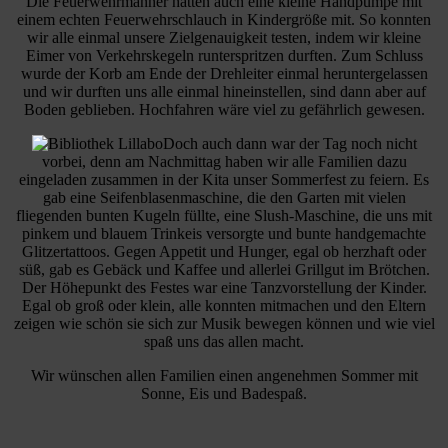
Die Feuerwehrmänner hatten auch eine kleine Handpumpe mit
einem echten Feuerwehrschlauch in Kindergröße mit. So konnten
wir alle einmal unsere Zielgenauigkeit testen, indem wir kleine
Eimer von Verkehrskegeln runterspritzen durften. Zum Schluss
wurde der Korb am Ende der Drehleiter einmal heruntergelassen
und wir durften uns alle einmal hineinstellen, sind dann aber auf
Boden geblieben. Hochfahren wäre viel zu gefährlich gewesen.
Doch auch dann war der Tag noch nicht
vorbei, denn am Nachmittag haben wir alle Familien dazu
eingeladen zusammen in der Kita unser Sommerfest zu feiern. Es
gab eine Seifenblasenmaschine, die den Garten mit vielen
fliegenden bunten Kugeln füllte, eine Slush-Maschine, die uns mit
pinkem und blauem Trinkeis versorgte und bunte handgemachte
Glitzertattoos. Gegen Appetit und Hunger, egal ob herzhaft oder
süß, gab es Gebäck und Kaffee und allerlei Grillgut im Brötchen.
Der Höhepunkt des Festes war eine Tanzvorstellung der Kinder.
Egal ob groß oder klein, alle konnten mitmachen und den Eltern
zeigen wie schön sie sich zur Musik bewegen können und wie viel
spaß uns das allen macht.
Wir wünschen allen Familien einen angenehmen Sommer mit
Sonne, Eis und Badespaß.