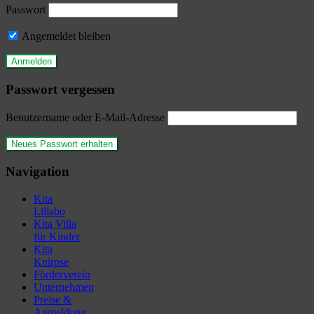
Passwort
Angemeldet bleiben
Passwort vergessen
Benutzername oder E-Mail-Adresse
Navigation
Kita
Lillabo
Kita Villa
für Kinder
Kita
Knirpse
Förderverein
Unternehmen
Preise &
Anmeldung