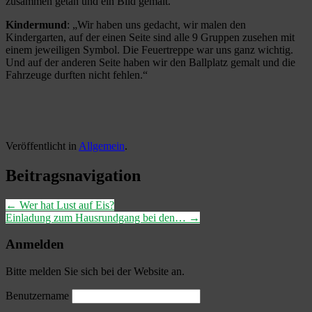
zusammen getan und ein Bild gemalt.
Kindermund
: „Wir haben uns gedacht, wir malen den
Kindergarten, auf der einen Seite sind alle 9 Gruppen zusehen mit
einem jeweiligen Symbol. Die Feuertreppe war uns ganz wichtig.
Und auf der anderen Seite haben wir den Ballplatz gemalt und die
Fahrzeuge durften nicht fehlen.“
Veröffentlicht in
Allgemein
.
Beitragsnavigation
←
Wer hat Lust auf Eis?
Einladung zum Hausrundgang bei den…
→
Anmelden
Bitte melden Sie sich bei der Website an.
Benutzername