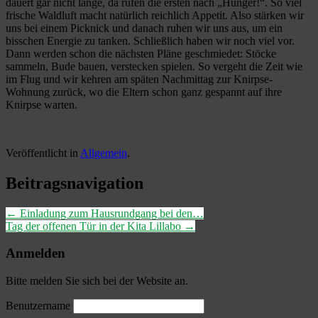
dauert gar nicht lange, da rufen die ersten nach „Hunger!“. So viel
frische Waldluft macht natürlich reichlich Appetit. Also stärken wir
uns bei einem Picknick und danach ruhen wir uns aus, um ein
bisschen Energie zu tanken. Schließlich haben wir noch viel vor.
Dann werden schon die nächsten Pläne geschmiedet: Stöcke
sammeln, Bude bauen, verstecken spielen. So vergeht die Zeit wie
im Flug und wir kehren am späten Nachmittag zur Knirpse-
Wohnung zurück, wo die Eltern schon ganz gespannt auf ihre
Knirpse warten.
Veröffentlicht in
Allgemein
.
Beitragsnavigation
←
Einladung zum Hausrundgang bei den…
Tag der offenen Tür in der Kita Lillabo
→
Anmelden
Bitte melden Sie sich bei der Website an.
Benutzername