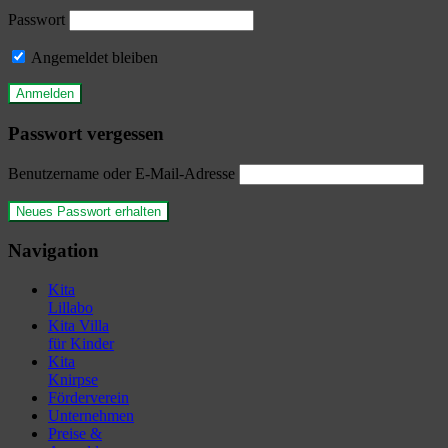
Passwort
Angemeldet bleiben
Passwort vergessen
Benutzername oder E-Mail-Adresse
Navigation
Kita
Lillabo
Kita Villa
für Kinder
Kita
Knirpse
Förderverein
Unternehmen
Preise &