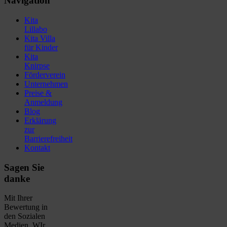
Navigation
Kita
Lillabo
Kita Villa
für Kinder
Kita
Knirpse
Förderverein
Unternehmen
Preise &
Anmeldung
Blog
Erklärung
zur
Barrierefreiheit
Kontakt
Sagen Sie
danke
Mit Ihrer
Bewertung in
den Sozialen
Medien. WIr