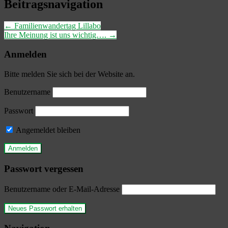
Beitragsnavigation
←
Familienwandertag Lillabo
Ihre Meinung ist uns wichtig….
→
Anmelden
Bitte melden Sie sich bei der Website an.
Benutzername
Passwort
Angemeldet bleiben
Passwort vergessen
Benutzername oder E-Mail-Adresse