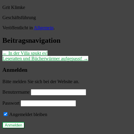
Grit Klimke
Geschäftsführung
Veröffentlicht in
Allgemein
.
Beitragsnavigation
←
In der Villa spukt es!
Leseratten und Bücherwürmer aufgepasst!
→
Anmelden
Bitte melden Sie sich bei der Website an.
Benutzername
Passwort
Angemeldet bleiben