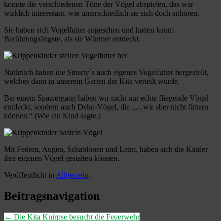
konnte die verschiedenen Töne der Vögel abspielen, das war
wirklich interessant, wie unterschiedlich sie sich doch anhören.
Sie haben sich Vogelfutter angesehen und hatten kaum
Berührungsängste, als sie Würmer entdeckt.
Natürlich haben die Smarty´s auch eigenes Vogelfutter hergestellt,
welches dann in unserem Garten der Kita verteilt wurde.
Bei einem Spaziergang haben wir nicht nur echte fliegende Vögel
entdeckt, sondern auch Deko-Vögel, die „…wir aber nicht füttern
können.“ (Wie ein Kind sagte.)
Mit Federn, Augen, Schablonen und Leim, haben sich die Kinder
ihre eigenen Vögel gestalten können.
Veröffentlicht in
Allgemein
.
Beitragsnavigation
←
Die Kita Knirpse besucht die Feuerwehr