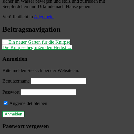
sicher im Wasser bewegen und stolz und zufrieden mit
Seepferdchen und Urkunde nach Hause gehen.
Veröffentlicht in
Allgemein
.
Beitragsnavigation
←
Ein neuer Garten für die Knirpse
Die Knirpse begrüßen den Herbst
→
Anmelden
Bitte melden Sie sich bei der Website an.
Benutzername
Passwort
Angemeldet bleiben
Passwort vergessen