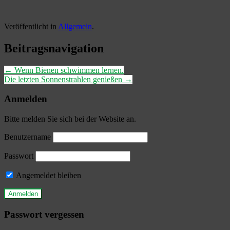
Veröffentlicht in
Allgemein
.
Beitragsnavigation
←
Wenn Bienen schwimmen lernen.
Die letzten Sonnenstrahlen genießen
→
Anmelden
Bitte melden Sie sich bei der Website an.
Benutzername
Passwort
Angemeldet bleiben
Passwort vergessen