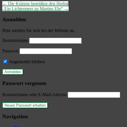
←
Die Knirpse begrüßen den Herbst
„Ein Lichtermeer zu Martins Ehr“
→
Anmelden
Bitte melden Sie sich bei der Website an.
Benutzername
Passwort
Angemeldet bleiben
Passwort vergessen
Benutzername oder E-Mail-Adresse
Navigation