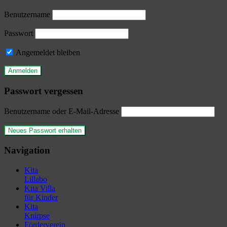
Benutzername
Passwort
Angemeldet bleiben
Passwort vergessen
Benutzername oder E-Mail-Adresse
Navigation
Kita
Lillabo
Kita Villa
für Kinder
Kita
Knirpse
Förderverein