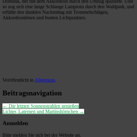
Dominik, der mit dem Akkordeon durch den Umzug spazierte. Und
so zog sich eine lange Schlange Lampions durch den Waldpark, und
erfüllte den dunklen Nachmittag mit Trommelschlägen,
Akkordeontönen und bunten Lichtpunkten.
Veröffentlicht in
Allgemein
.
Beitragsnavigation
←
Die letzten Sonnenstrahlen genießen
Lichter, Laternen und Martinshörnchen
→
Anmelden
Bitte melden Sie sich bei der Website an.