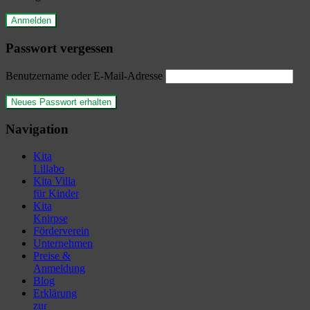
Passwort vergessen
Benutzername oder E-Mail-Adresse
Navigation
Kita
Lillabo
Kita Villa
für Kinder
Kita
Knirpse
Förderverein
Unternehmen
Preise &
Anmeldung
Blog
Erklärung
zur