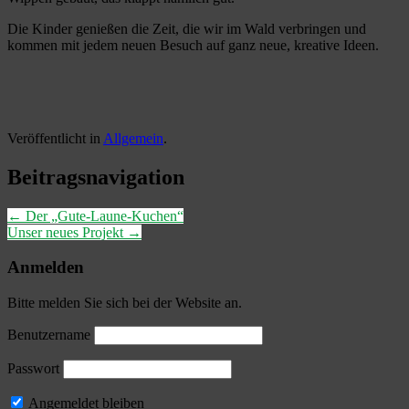
Die Kinder genießen die Zeit, die wir im Wald verbringen und
kommen mit jedem neuen Besuch auf ganz neue, kreative Ideen.
Veröffentlicht in
Allgemein
.
Beitragsnavigation
←
Der „Gute-Laune-Kuchen“
Unser neues Projekt
→
Anmelden
Bitte melden Sie sich bei der Website an.
Benutzername
Passwort
Angemeldet bleiben