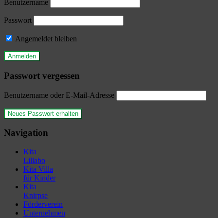
Benutzername
Passwort
Angemeldet bleiben
Passwort vergessen
Benutzername oder E-Mail-Adresse
Navigation
Kita
Lillabo
Kita Villa
für Kinder
Kita
Knirpse
Förderverein
Unternehmen