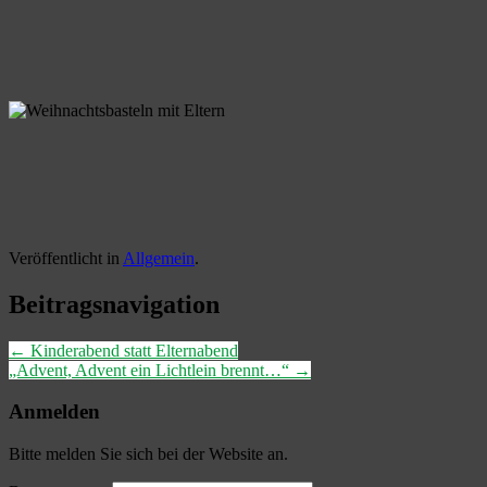
Veröffentlicht in
Allgemein
.
Beitragsnavigation
←
Kinderabend statt Elternabend
„Advent, Advent ein Lichtlein brennt…“
→
Anmelden
Bitte melden Sie sich bei der Website an.