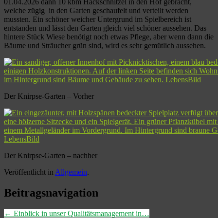
01.04.2026 dann 10 kbm Hackschnitzel in den Hof gebracht,
welche zügig in den Garten geschaufelt und verteilt werden
mussten. Ein schöner weicher Untergrund im Spielbereich ist
entstanden und lässt den Garten gleich viel schöner aussehen. Das
hintere Stück Wiese benötigt noch etwas Pflege, aber wenn dann die
Bäume und Sträucher grün sind, wird es sehr gemütlich aussehen.
Der Knirpse-Garten – Vorher
Der Knirpse-Garten – nachher
Veröffentlicht in
Allgemein
.
Beitragsnavigation
←
Einblick in unser Qualitätsmanagement in…