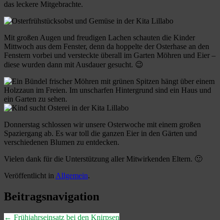
das leckere Mitgebrachte.
Mit großen Augen und freudigen Lachen schauten die Kinder
Mittwoch aus dem Fenster, denn da hoppelte der Osterhase an den
Fenstern vorbei und versteckte überall im Garten Möhren und Eier –
diese wurden dann mit Ausdauer gesucht. 😉
Donnerstag schlossen wir unsere Osterwoche mit einem großen
Spaziergang ab. Es war toll die ganzen Eier in den Gärten und
verschiedenen Blumen zu entdecken.
Vielen dank für die Unterstützung aller Mitwirkenden Eltern. 🙂
Veröffentlicht in
Allgemein
.
Beitragsnavigation
←
Frühjahrseinsatz bei den Knirpsen