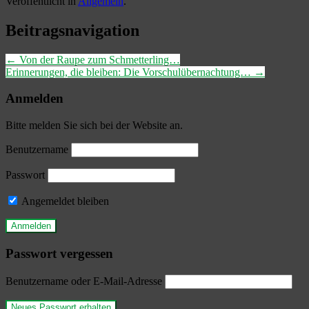
Veröffentlicht in
Allgemein
.
Beitragsnavigation
←
Von der Raupe zum Schmetterling…
Erinnerungen, die bleiben: Die Vorschulübernachtung…
→
Anmelden
Bitte melden Sie sich bei der Website an.
Benutzername
Passwort
Angemeldet bleiben
Passwort vergessen
Benutzername oder E-Mail-Adresse