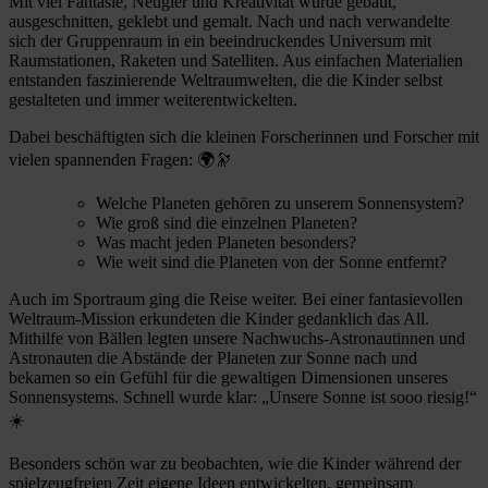
Mit viel Fantasie, Neugier und Kreativität wurde gebaut,
ausgeschnitten, geklebt und gemalt. Nach und nach verwandelte
sich der Gruppenraum in ein beeindruckendes Universum mit
Raumstationen, Raketen und Satelliten. Aus einfachen Materialien
entstanden faszinierende Weltraumwelten, die die Kinder selbst
gestalteten und immer weiterentwickelten.
Dabei beschäftigten sich die kleinen Forscherinnen und Forscher mit
vielen spannenden Fragen: 🌍🔭
Welche Planeten gehören zu unserem Sonnensystem?
Wie groß sind die einzelnen Planeten?
Was macht jeden Planeten besonders?
Wie weit sind die Planeten von der Sonne entfernt?
Auch im Sportraum ging die Reise weiter. Bei einer fantasievollen
Weltraum-Mission erkundeten die Kinder gedanklich das All.
Mithilfe von Bällen legten unsere Nachwuchs-Astronautinnen und
Astronauten die Abstände der Planeten zur Sonne nach und
bekamen so ein Gefühl für die gewaltigen Dimensionen unseres
Sonnensystems. Schnell wurde klar: „Unsere Sonne ist sooo riesig!“
☀️
Besonders schön war zu beobachten, wie die Kinder während der
spielzeugfreien Zeit eigene Ideen entwickelten, gemeinsam