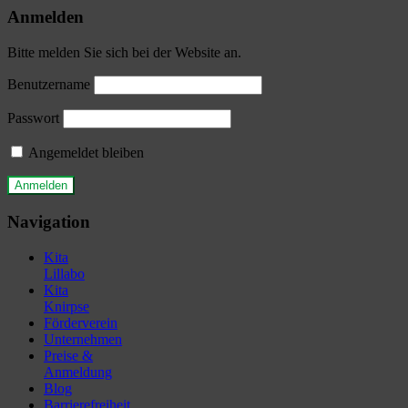
Anmelden
Bitte melden Sie sich bei der Website an.
Benutzername
Passwort
Angemeldet bleiben
Navigation
Kita
Lillabo
Kita
Knirpse
Förderverein
Unternehmen
Preise &
Anmeldung
Blog
Barrierefreiheit