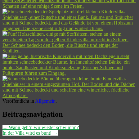
Veröffentlicht in
Allgemein
.
Beitragsnavigation
←
Wann geh’n wir wieder schwimm‘?
In der Villa wird es bunt!
→