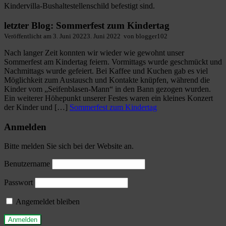
letzter Blog: Sommerfest zum Kindertag
Veröffentlicht am
3. Juni 2022
3. Juni 2022
von
blogger102
Nach langer Zeit konnten wir wieder wie gewohnt unser
Sommerfest am Kindertag feiern. Vormittags wurde geschmückt und
Nachmittags wurde gefeiert. Bei Kaffee und Kuchen gab es viel
Möglichkeit zum Austausch und Kontakte knüpfen, während die
Kinder vom „Seifenblasen-Mann“ in den Bann gezogen wurden.
Ein weiterer Höhepunkt unserer Festes waren ein kleines Konzert
der Kinder und […]
Sommerfest zum Kindertag
Anmelden
Bitte melden Sie sich bei der Website an.
Benutzername
Passwort
Angemeldet bleiben